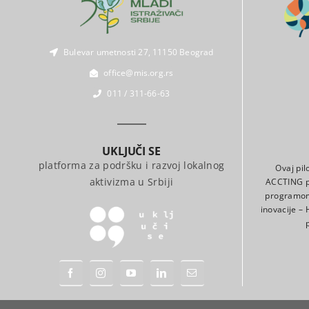
Bulevar umetnosti 27, 11150 Beograd
office@mis.org.rs
011 / 311-66-63
UKLJUČI SE
platforma za podršku i razvoj lokalnog
Ovaj pil
aktivizma u Srbiji
ACCTING pr
programom 
inovacije –