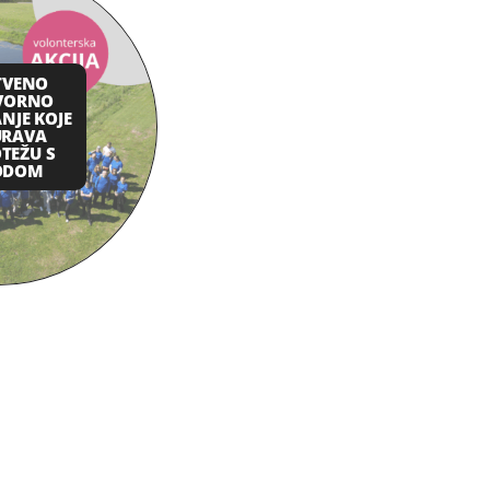
TVENO
VORNO
NJE KOJE
URAVA
TEŽU S
ODOM