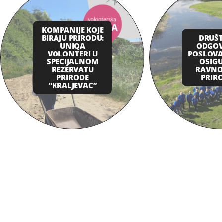
KOMPANIJE KOJE
BIRAJU PRIRODU:
DRUŠ
UNIQA
ODGO
VOLONTERI U
POSLOVA
SPECIJALNOM
OSIG
REZERVATU
RAVNO
PRIRODE
PRIR
“KRALJEVAC”