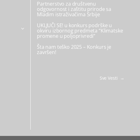
Partnerstvo za društvenu
odgovornost i zaštitu prirode sa
Mladim istraživačima Srbije
UKLJUČI SE! u konkurs podrške u
okviru izbornog predmeta “Klimatske
promene u poljoprivredi”
Šta nam teško 2025 – Konkurs je
završen!
Sve Vesti →