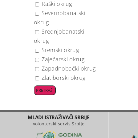
Raški okrug
Severnobanatski
okrug
Srednjobanatski
okrug
Sremski okrug
Zaječarski okrug
Zapadnobački okrug
Zlatiborski okrug
MLADI ISTRAŽIVAČI SRBIJE
volonterski servis Srbije