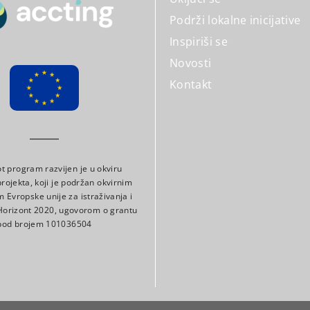
Podrži lokalne inicijative
Inspiriši se
Novosti
Kontakt
ot program razvijen je u okviru
ojekta, koji je podržan okvirnim
Evropske unije za istraživanja i
 Horizont 2020, ugovorom o grantu
pod brojem 101036504