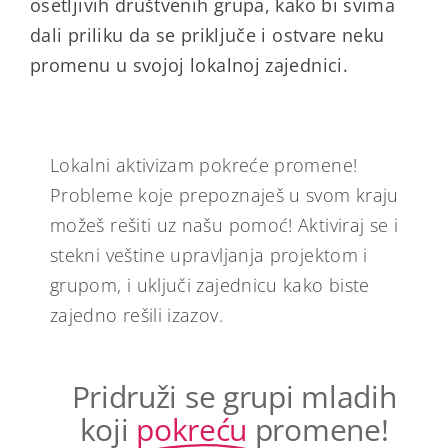
osetljivih društvenih grupa, kako bi svima
dali priliku da se priključe i ostvare neku
promenu u svojoj lokalnoj zajednici.
Lokalni aktivizam pokreće promene!
Probleme koje prepoznaješ u svom kraju
možeš rešiti uz našu pomoć! Aktiviraj se i
stekni veštine upravljanja projektom i
grupom, i uključi zajednicu kako biste
zajedno rešili izazov.
Pridruži se grupi mladih
koji
pokreću
promene!