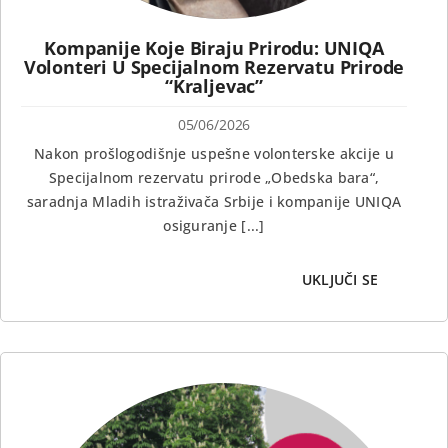
Kompanije Koje Biraju Prirodu: UNIQA
Volonteri U Specijalnom Rezervatu Prirode
“Kraljevac”
05/06/2026
Nakon prošlogodišnje uspešne volonterske akcije u
Specijalnom rezervatu prirode „Obedska bara“,
saradnja Mladih istraživača Srbije i kompanije UNIQA
osiguranje [...]
UKLJUČI SE