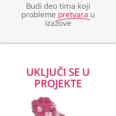
Budi deo tima koji
probleme
pretvara
u
izazove
UKLJUČI SE U
PROJEKTE