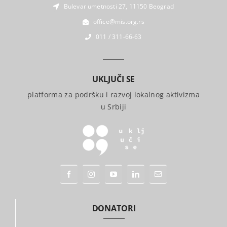
Bulevar umetnosti 27, 11150 Beograd
office@mis.org.rs
011 / 311-66-63
UKLJUČI SE
platforma za podršku i razvoj lokalnog aktivizma
u Srbiji
DONATORI