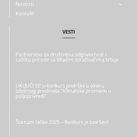
Novosti
Kontakt
VESTI
Partnerstvo za društvenu odgovornost i
zaštitu prirode sa Mladim istraživačima Srbije
UKLJUČI SE! u konkurs podrške u okviru
izbornog predmeta “Klimatske promene u
poljoprivredi”
Šta nam teško 2025 – Konkurs je završen!