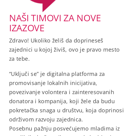
NAŠI TIMOVI ZA NOVE
IZAZOVE
Zdravo! Ukoliko želiš da doprineseš
zajednici u kojoj živiš, ovo je pravo mesto
za tebe.
“Uključi se” je digitalna platforma za
promovisanje lokalnih inicijativa,
povezivanje volontera i zainteresovanih
donatora i kompanija, koji žele da budu
pokretačka snaga u društvu, koja doprinosi
održivom razvoju zajednica.
Posebnu pažnju posvećujemo mladima iz