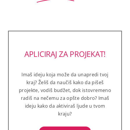
APLICIRAJ ZA PROJEKAT!
Imaš ideju koja može da unapredi tvoj
kraj? Želiš da naučiš kako da pišeš
projekte, vodiš budžet, dok istovremeno
radiš na nečemu za opšte dobro? Imaš
ideju kako da aktiviraš ljude u tvom
kraju?