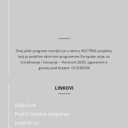
Ovaj pilot program razvijen je u okviru ACCTING projekta,
koji je podržan okvirnim programom Evropske unije za
istraživanja i inovacije – Horizont 2020, ugovorom o
grantu pod brojem 101036504
LINKOVI
Uključi se
Podrži lokalne inicijative
Inspiriši se