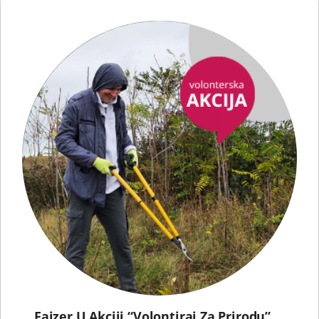
Fajzer U Akciji “Volontiraj Za Prirodu”