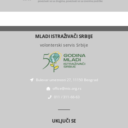
MLADI ISTRAŽIVAČI SRBIJE
volonterski servis Srbije
Bulevar umetnosti 27, 11150 Beograd
office@mis.org.rs
011 / 311-66-63
UKLJUČI SE