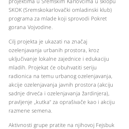
projektima u Sremskim Karlovcima u sklopu
SKOK (Sremskokarlovački omladinski klub)
programa za mlade koji sprovodi Pokret
gorana Vojvodine.
Cilj projekta je ukazati na značaj
ozelenjavanja urbanih prostora, kroz
uključivanje lokalne zajednice i edukaciju
mladih. Projekat će obuhvatiti seriju
radionica na temu urbanog ozelenjavanja,
akcije ozelenjavanja javnih prostora (akciju
sadnje drveća i ozelenjavanja žardinjera),
pravljenje „kutka“ za oprašivače kao i akciju
razmene semena.
Aktivnosti grupe pratite na njihovoj Fejsbuk