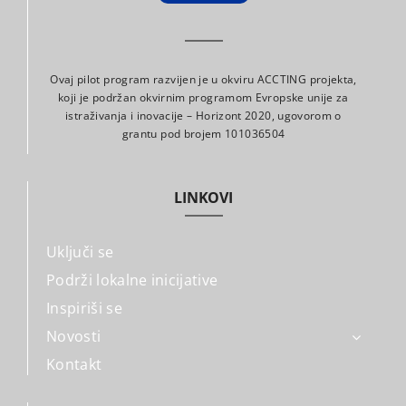
Ovaj pilot program razvijen je u okviru ACCTING projekta,
koji je podržan okvirnim programom Evropske unije za
istraživanja i inovacije – Horizont 2020, ugovorom o
grantu pod brojem 101036504
LINKOVI
Uključi se
Podrži lokalne inicijative
Inspiriši se
Novosti
Kontakt