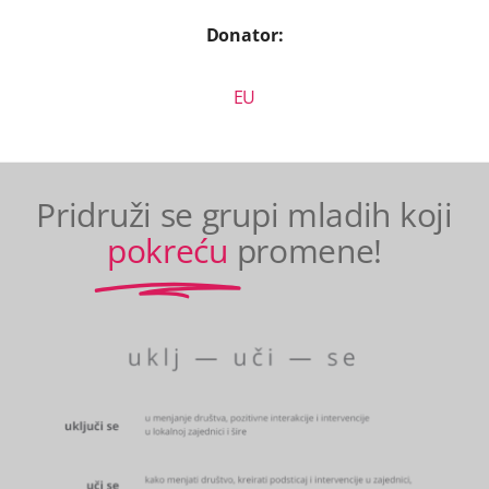
Donator:
EU
Pridruži se grupi mladih koji
pokreću
promene!