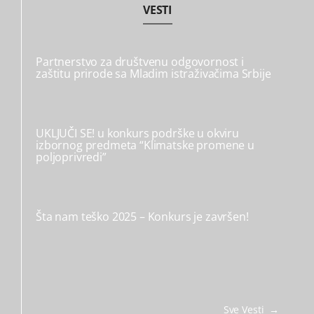
VESTI
Partnerstvo za društvenu odgovornost i
zaštitu prirode sa Mladim istraživačima Srbije
UKLJUČI SE! u konkurs podrške u okviru
izbornog predmeta “Klimatske promene u
poljoprivredi”
Šta nam teško 2025 – Konkurs je završen!
Sve Vesti →