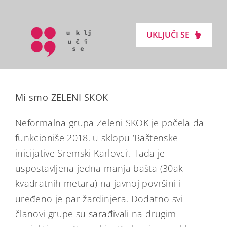
Skip
to
UKLJUČI SE
content
Uključi Se
Mi smo ZELENI SKOK
Podrži Lokalne Inicijative
Neformalna grupa Zeleni SKOK je počela da
funkcioniše 2018. u sklopu ‘Baštenske
Inspiriši Se
inicijative Sremski Karlovci’. Tada je
uspostavljena jedna manja bašta (30ak
Novosti
kvadratnih metara) na javnoj površini i
uređeno je par žardinjera. Dodatno svi
Kontakt
članovi grupe su sarađivali na drugim