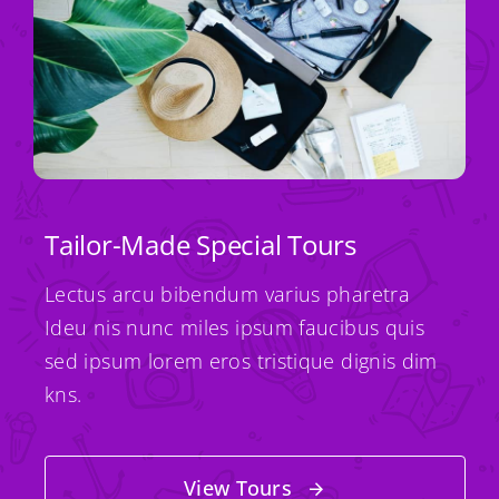
Tailor-Made Special Tours
Lectus arcu bibendum varius pharetra
Ideu nis nunc miles ipsum faucibus quis
sed ipsum lorem eros tristique dignis dim
kns.
View Tours