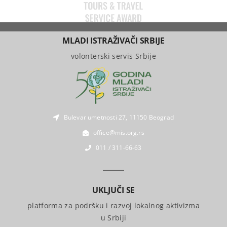
MLADI ISTRAŽIVAČI SRBIJE
volonterski servis Srbije
Bulevar umetnosti 27, 11150 Beograd
office@mis.org.rs
011 / 311-66-63
UKLJUČI SE
platforma za podršku i razvoj lokalnog aktivizma
u Srbiji