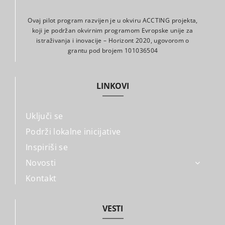
Ovaj pilot program razvijen je u okviru ACCTING projekta,
koji je podržan okvirnim programom Evropske unije za
istraživanja i inovacije – Horizont 2020, ugovorom o
grantu pod brojem 101036504
LINKOVI
Uključi se
Podrži lokalne inicijative
Inspiriši se
Novosti
Kontakt
VESTI