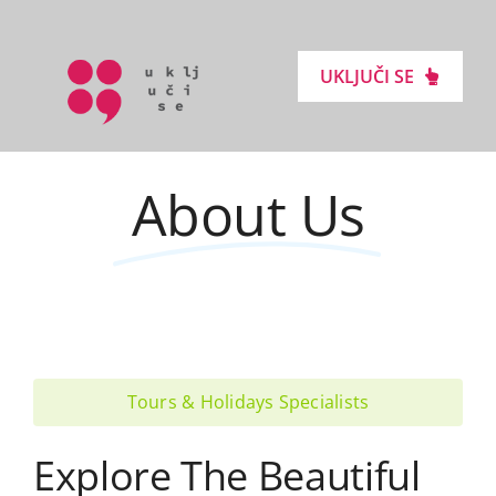
Skip
to
UKLJUČI SE
content
Uključi Se
About Us
Podrži Lokalne Inicijative
Inspiriši Se
Novosti
Tours & Holidays Specialists
Kontakt
Explore The Beautiful