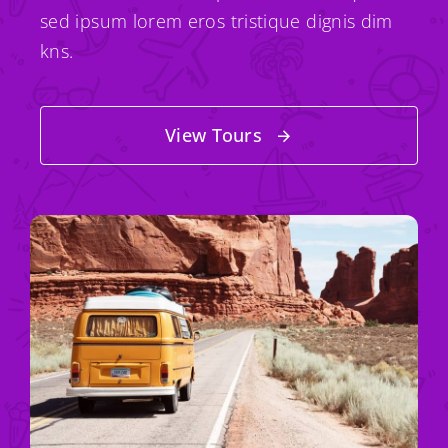
sed ipsum lorem eros tristique dignis dim
kns.
View Tours